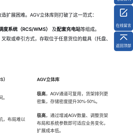
改造扩展困难。AGV立体库则打破了这一范式：
在线留言
调度系统（RCS/WMS）
及
配套充电站
等组成。
升、叉取或牵引方式，存取位于任意货位的载具（托盘、
返回顶部
RS）
AGV立体库
极高
，AGV通道可复用，货架排列更
间。
密集，存储密度提升30%-50%。
极高
，通过增减AGV数量、调整货架
机，布局难以
布局和系统参数即可适应业务变化，
扩展成本低。