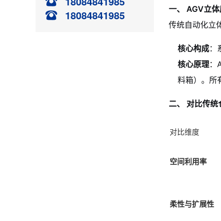
18084841985
一、 AGV立
18084841985
传统自动化立
核心构成
：
核心原理
：
料箱）。所
二、 对比传
对比维度
空间利用率
柔性与扩展性