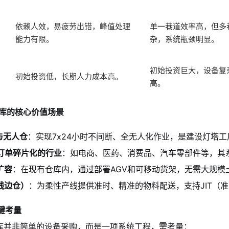
依赖人效，易疲劳出错，峰值处理
单一巷道效率高，但多
能力有限。
杂，系统瓶颈明显。
初始投资巨大，设备复
初始投资低，长期人力成本高。
高。
体库的核心价值场景
与无人仓
：实现7x24小时不间断、全无人化作业，是建设灯塔
、订单碎片化的行业
：如电商、医药、消费品、汽车零部件等，其
扩容
：在现有仓库内，通过部署AGV和可移动货架，无需大规模
线边仓）
：为柔性产线提供准时、精准的物料配送，支持JIT（
键考量
体库并非简单的设备采购，而是一项系统工程，需考量：