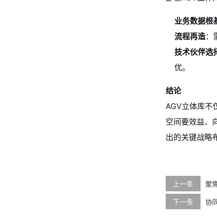
业务数据根
流程再造
：
技术伙伴选
优。
结论
AGV立体库不
空间要效益、
出的关键战略
上一条
聚
下一条
协